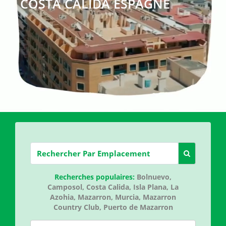
COSTA CALIDA ESPAGNE
Recherches populaires:
Bolnuevo,
Camposol,
Costa Calida,
Isla Plana,
La
Azohia,
Mazarron,
Murcia,
Mazarron
Country Club,
Puerto de Mazarron