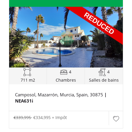
4
4
711 m2
Chambres
Salles de bains
Camposol, Mazarrón, Murcia, Spain, 30875
|
NEA631i
€339,995
€334,995 + Impôt