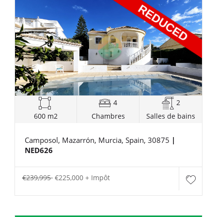
4
2
600 m2
Chambres
Salles de bains
Camposol, Mazarrón, Murcia, Spain, 30875
|
NED626
€239,995
€225,000 + Impôt