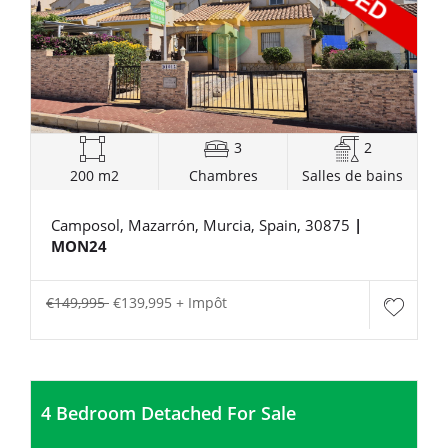
3
2
200 m2
Chambres
Salles de bains
Camposol, Mazarrón, Murcia, Spain, 30875
|
MON24
€149,995
€139,995 + Impôt
4 Bedroom Detached For Sale