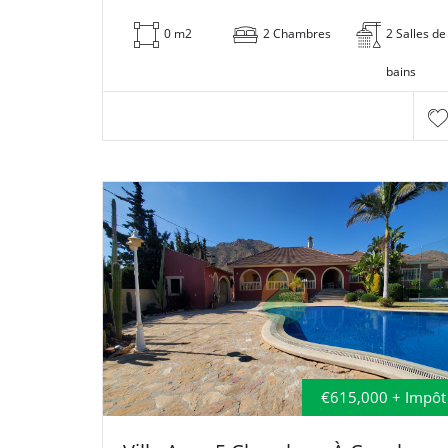
0 m2
2 Chambres
2 Salles de
bains
€615,000 + Impôt