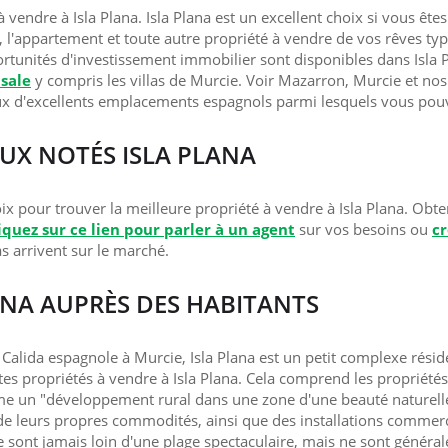
à vendre à Isla Plana. Isla Plana est un excellent choix si vous êt
a, l'appartement et toute autre propriété à vendre de vos rêves ty
ortunités d'investissement immobilier sont disponibles dans Isla
 sale
y compris les villas de Murcie. Voir Mazarron, Murcie et nos
ux d'excellents emplacements espagnols parmi lesquels vous pouv
EUX NOTÉS ISLA PLANA
x pour trouver la meilleure propriété à vendre à Isla Plana. Obten
iquez sur ce lien pour parler à un agent
sur vos besoins ou
c
s arrivent sur le marché.
ANA AUPRÈS DES HABITANTS
alida espagnole à Murcie, Isla Plana est un petit complexe réside
tes propriétés à vendre à Isla Plana. Cela comprend les propriétés
e un "développement rural dans une zone d'une beauté naturelle
de leurs propres commodités, ainsi que des installations commercia
 sont jamais loin d'une plage spectaculaire, mais ne sont général