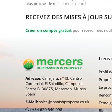
plus proche - le meilleur des deux !
RECEVEZ DES MISES À JOUR S
Créer un compte gratuit
pour recevoir des notif
Liens 
Profil d
Adresse:
Calle Jara, nº43, Centro
Proprié
Comercial, El Saladillo, Camposol,
Le proc
Sector B, 30875, Mazarron, Murcia,
Spain
Rencont
E-Mail:
sales@spanishproperty.co.uk
Témoig
:
+34 620 540 098
Blog