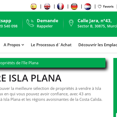
Favoris
tsapp
Demande
Calle Jara, nº43,
20 540 098
Rappeler
Sector B, 30875, Murc
A Propos
Le Processus d´Achat
Découvrir les Empl
opriétés de l'île Plana
E ISLA PLANA
er la meilleure sélection de propriétés à vendre à Isla
x en qui vous pouvez avoir confiance, avec 43 ans
à Isla Plana et les régions avoisinantes de la Costa Calida.