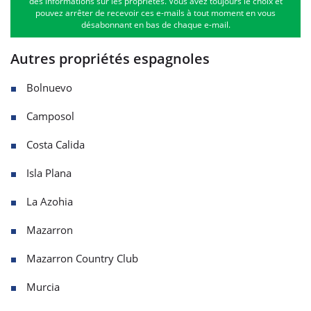
des informations sur les propriétés. Vous avez toujours le choix et
pouvez arrêter de recevoir ces e-mails à tout moment en vous
désabonnant en bas de chaque e-mail.
Autres propriétés espagnoles
Bolnuevo
Camposol
Costa Calida
Isla Plana
La Azohia
Mazarron
Mazarron Country Club
Murcia