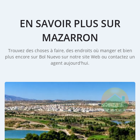
ouvert, il rendra les propriétés Mazarron Espagne
encore plus accessibles.
L'infrastructure routière est de premier ordre, avec un
accès à partir d'un éperon de l'autoroute
EN SAVOIR PLUS SUR
méditerranéenne nord-sud à proximité de la ville,
tandis qu'une nouvelle autoroute relie la ville à Vera au
MAZARRON
sud et à Carthagène au nord.
Trouvez des choses à faire, des endroits où manger et bien
plus encore sur Bol Nuevo sur notre site Web ou contactez un
agent aujourd'hui.