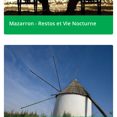
Mazarron - Restos et Vie Nocturne
Si la nourriture figure en bonne place sur votre liste de
propriétés à vendre à Mazarron, la nourriture ici est
parfaite. La ville de Mazarron compte de nombreux
restaurants espagnols d'un bon rapport qualité-prix
ainsi qu'une sélection adaptée à une cuisine plus
internationale. Les restaurants chics du front de mer du
port sont aussi bons que n'importe quel autre sur la
Costa Calida, et c'est ici que vous trouverez également
une vie nocturne animée, alors cherchez un
appartement à vendre à Mazarron si cela vous convient
davantage.