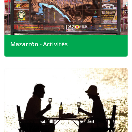
Mazarrón - Activités
Mazarron possède des bâtiments remarquables,
comme l'église de San Andres , avec son plafond
mudéjar, et les ruines du château de Velez sont des
bâtiments incontournables lorsque vous avez acheté
votre propriété à Mazarron en Espagne. Mais la nature
peut couronner cela avec la séduisante Ciudad
Encantada côtière (ville enchantée), des formes de grès
sculptées par l'eau et le vent.
Au fond du port, la nouvelle marina avec sa gamme
d'embarcations de mer impressionnantes est
complétée par un parking souterrain et des centres
commerciaux pour le shopping et une large gamme.