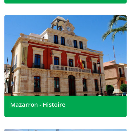
Mazarron se trouve juste à l'intérieur des terres de son
port, vers l'extrémité sud-ouest de la Costa Calida. La
ville est facilement accessible en voiture depuis Murcie
et son aéroport, et il y a un accès rapide à la principale
autoroute côtière nord-sud
Mazarron - Histoire
L'histoire de Mazarron en fait une excellente
opportunité d'investissement immobilier à Mazarron.