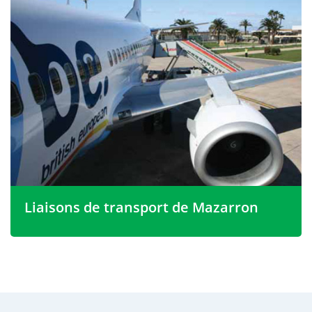
Elle est liée depuis des millénaires à la richesse minière
de ses chaînes de montagnes, riches en plomb, zinc,
argent, fer, alun et ocre rouge. Il y a des traces
d'exploitations phéniciennes, carthaginoises et
romaines et la richesse minérale de la région a
également attiré les Maures. Les Romains y ont
également fondé des usines pour produire du garum,
une sauce de poisson salée très prisée dans la capitale
de l'Empire.
Liaisons de transport de Mazarron
Il y a des vols quotidiens vers l'aéroport de San Javier
depuis la plupart des aéroports britanniques et, plus au
nord, l'aéroport d'Alicante est l'un des plus fréquentés
d'Espagne. Un nouvel aéroport à Corvera, au sud de la
ville, ouvrira prochainement. Une fois cet aéroport