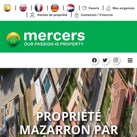
Favoris
Mes exigences
Alertes de propriété
Connexion / S'inscrire
PROPRIÉTÉ
MAZARRON PAR