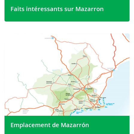
Faits intéressants sur Mazarron
Mazarron a été l'une des premières villes d'Espagne à
avoir de l'électricité, lorsque la Mazarron Electric Light
Company a été constituée à Londres.
La ville a sa propre version de la célèbre Falla de
Valence, lorsqu'un grand personnage en papier mâché
reflétant un thème politique, social ou satirique est
brûlé sur la plage le 19 mars de chaque année. La fête
principale de la ville a lieu en novembre, commençant
par une reconstitution « Maures et Chrétiens ».
Emplacement de Mazarrón