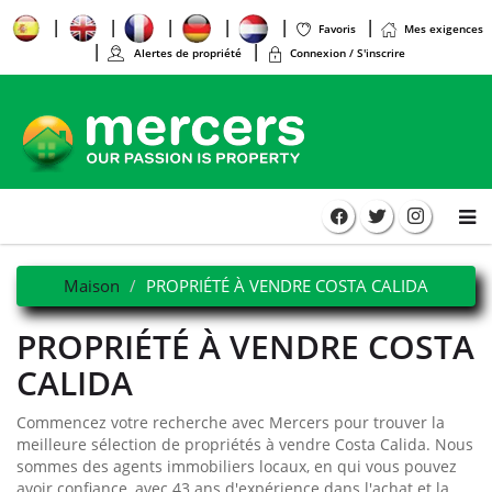
Favoris
Mes exigences
Alertes de propriété
Connexion / S'inscrire
Maison
PROPRIÉTÉ À VENDRE COSTA CALIDA
PROPRIÉTÉ À VENDRE COSTA
CALIDA
Commencez votre recherche avec Mercers pour trouver la
meilleure sélection de propriétés à vendre Costa Calida. Nous
sommes des agents immobiliers locaux, en qui vous pouvez
avoir confiance, avec 43 ans d'expérience dans l'achat et la