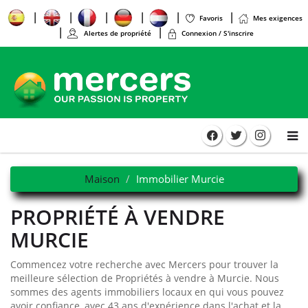
Favoris
Mes exigences
Alertes de propriété
Connexion / S'inscrire
Maison
Immobilier Murcie
PROPRIÉTÉ À VENDRE
MURCIE
Commencez votre recherche avec Mercers pour trouver la
meilleure sélection de Propriétés à vendre à Murcie. Nous
sommes des agents immobiliers locaux en qui vous pouvez
avoir confiance, avec 43 ans d'expérience dans l'achat et la