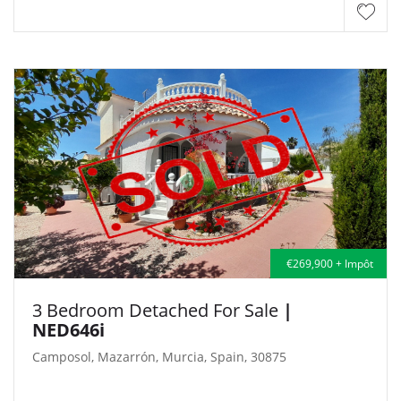
€269,900 + Impôt
3 Bedroom Detached For Sale
|
NED646i
Camposol, Mazarrón, Murcia, Spain, 30875