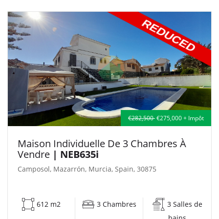
€282,500
€275,000 + Impôt
Maison Individuelle De 3 Chambres À
Vendre
| NEB635i
Camposol, Mazarrón, Murcia, Spain, 30875
612 m2
3 Chambres
3 Salles de
bains