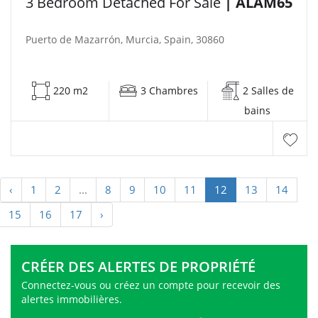
3 Bedroom Detached For Sale
| ALAM65
Puerto de Mazarrón, Murcia, Spain, 30860
220 m2
3 Chambres
2 Salles de
bains
‹
1
2
...
8
9
10
11
12
13
14
15
16
17
›
CRÉER DES ALERTES DE PROPRIÉTÉ
Connectez-vous ou créez un compte pour recevoir des
alertes immobilières.