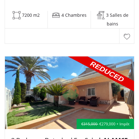
7200 m2
4 Chambres
3 Salles de
bains
€315,000
€279,000 + Impôt