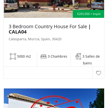
€265,000 + Impôt
3 Bedroom Country House For Sale
|
CALA04
Calasparra, Murcia, Spain, 30420
5000 m2
3 Chambres
3 Salles de
bains