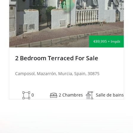
 + Impôt
€135,000 + Im
2 Bedroom Semi-Detached For Sal
Camposol, Mazarrón, Murcia, Spain, 30875
 de bains
53
2 Chambres
Salle de b