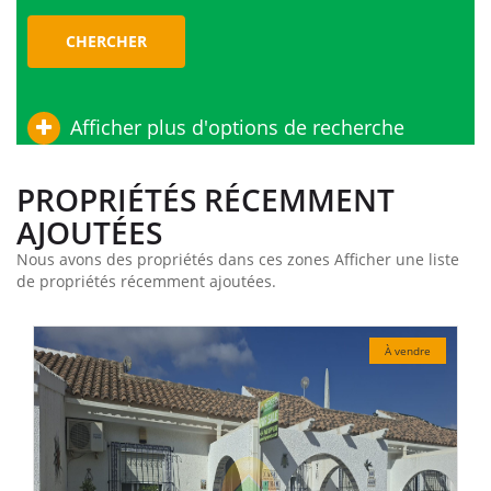
CHERCHER
Afficher plus d'options de recherche
PROPRIÉTÉS RÉCEMMENT
AJOUTÉES
Nous avons des propriétés dans ces zones Afficher une liste
de propriétés récemment ajoutées.
 vendre
À vendr