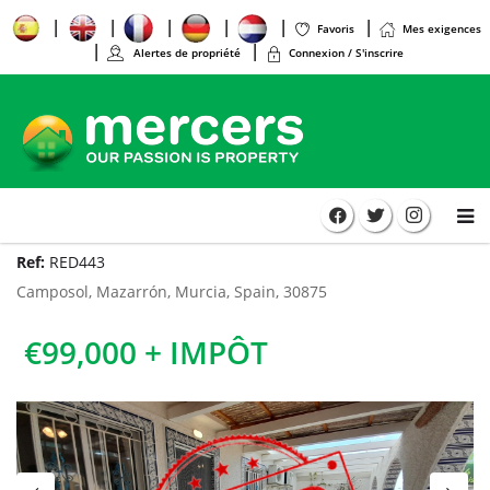
Favoris
Mes exigences
Alertes de propriété
Connexion / S'inscrire
Ref:
RED443
Camposol, Mazarrón, Murcia, Spain, 30875
€99,000 + IMPÔT