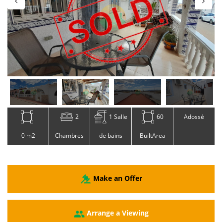
2
1 Salle
60
Adossé
0 m2
Chambres
de bains
BuiltArea
Make an Offer
Arrange a Viewing