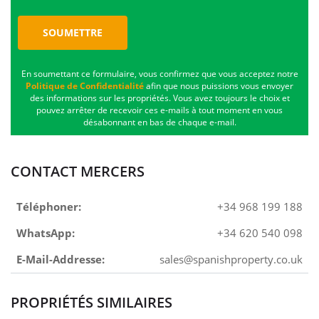
SOUMETTRE
En soumettant ce formulaire, vous confirmez que vous acceptez notre
Politique de Confidentialité
afin que nous puissions vous envoyer
des informations sur les propriétés. Vous avez toujours le choix et
pouvez arrêter de recevoir ces e-mails à tout moment en vous
désabonnant en bas de chaque e-mail.
CONTACT MERCERS
Téléphoner:
+34 968 199 188
WhatsApp:
+34 620 540 098
E-Mail-Addresse:
sales@spanishproperty.co.uk
PROPRIÉTÉS SIMILAIRES