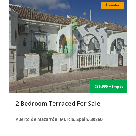
dre
À vendre
Impôt
€135,000 + Impôt
2 Bedroom Semi-Detached For Sale
Puerto de Mazarrón, Murcia, Spain, 30860