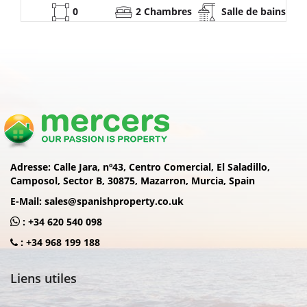
 bains
53
2 Chambres
Salle de bai
Adresse:
Calle Jara, nº43, Centro Comercial, El Saladillo,
Camposol, Sector B, 30875, Mazarron, Murcia, Spain
E-Mail:
sales@spanishproperty.co.uk
:
+34 620 540 098
:
+34 968 199 188
Liens utiles