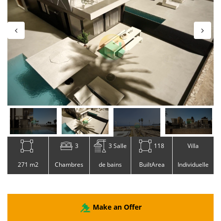
3
3 Salle
118
Villa
271 m2
Chambres
de bains
BuiltArea
Individuelle
Make an Offer