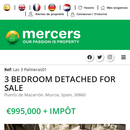
Favoris
Mes exigences
Alertes de propriété
Connexion / S'inscrire
Ref:
Las 3 Palmeras01
3 BEDROOM DETACHED FOR
SALE
Puerto de Mazarrón, Murcia, Spain, 30860
€995,000 + IMPÔT