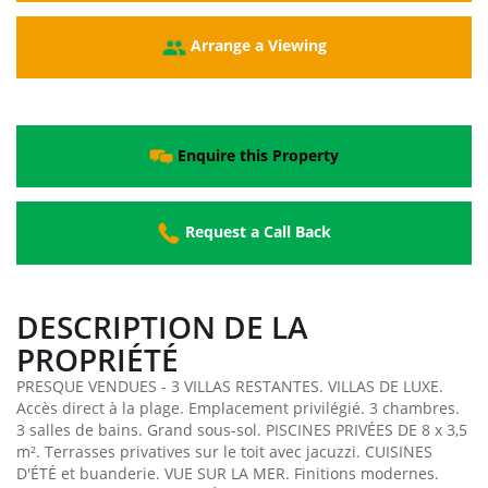
Arrange a Viewing
Enquire this Property
Request a Call Back
DESCRIPTION DE LA
PROPRIÉTÉ
PRESQUE VENDUES - 3 VILLAS RESTANTES. VILLAS DE LUXE.
Accès direct à la plage. Emplacement privilégié. 3 chambres.
3 salles de bains. Grand sous-sol. PISCINES PRIVÉES DE 8 x 3,5
m². Terrasses privatives sur le toit avec jacuzzi. CUISINES
D'ÉTÉ et buanderie. VUE SUR LA MER. Finitions modernes.