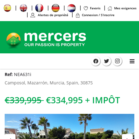
Favoris
Mes exigences
Alertes de propriété
Connexion / S'inscrire
Ref:
NEA631i
Camposol, Mazarrón, Murcia, Spain, 30875
€339,995
€334,995 + IMPÔT