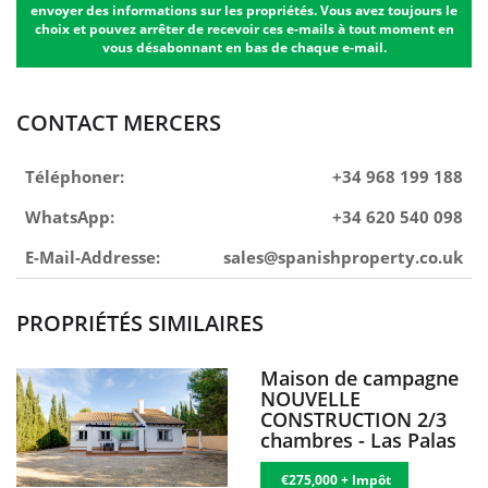
envoyer des informations sur les propriétés. Vous avez toujours le
choix et pouvez arrêter de recevoir ces e-mails à tout moment en
vous désabonnant en bas de chaque e-mail.
CONTACT MERCERS
Téléphoner:
+34 968 199 188
WhatsApp:
+34 620 540 098
E-Mail-Addresse:
sales@spanishproperty.co.uk
PROPRIÉTÉS SIMILAIRES
Maison de campagne
NOUVELLE
CONSTRUCTION 2/3
chambres - Las Palas
€275,000 + Impôt