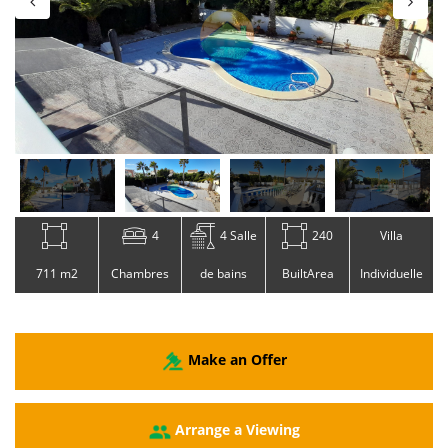
4
4 Salle
240
Villa
711 m2
Chambres
de bains
BuiltArea
Individuelle
Make an Offer
Arrange a Viewing