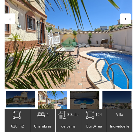
4
3 Salle
124
Villa
620 m2
Chambres
de bains
BuiltArea
Individuelle