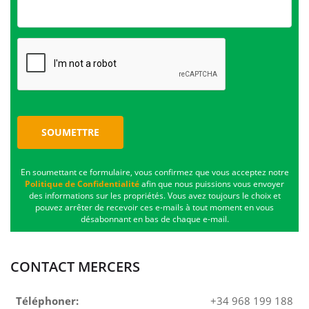
SOUMETTRE
En soumettant ce formulaire, vous confirmez que vous acceptez notre
Politique de Confidentialité
afin que nous puissions vous envoyer
des informations sur les propriétés. Vous avez toujours le choix et
pouvez arrêter de recevoir ces e-mails à tout moment en vous
désabonnant en bas de chaque e-mail.
CONTACT MERCERS
Téléphoner:
+34 968 199 188