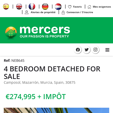
Favoris
Mes exigences
Alertes de propriété
Connexion / S'inscrire
Ref:
NEB645
4 BEDROOM DETACHED FOR
SALE
Camposol, Mazarrón, Murcia, Spain, 30875
€274,995 + IMPÔT