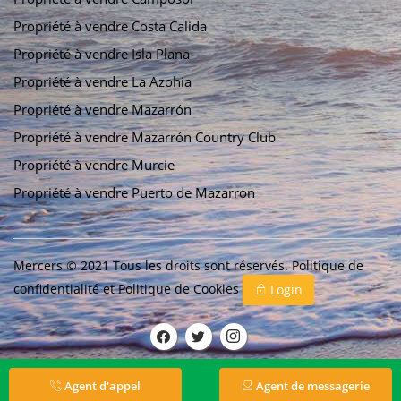
Propriété à vendre Costa Calida
Propriété à vendre Isla Plana
Propriété à vendre La Azohia
Propriété à vendre Mazarrón
Propriété à vendre Mazarrón Country Club
Propriété à vendre Murcie
Propriété à vendre Puerto de Mazarron
Mercers © 2021 Tous les droits sont réservés.
Politique de
confidentialité
et
Politique de Cookies
Login
Agent d'appel
Agent de messagerie