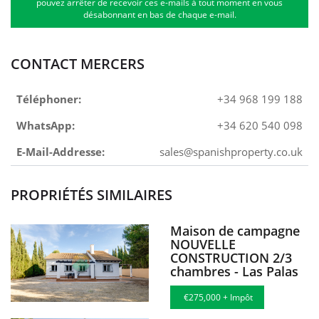
pouvez arrêter de recevoir ces e-mails à tout moment en vous
désabonnant en bas de chaque e-mail.
CONTACT MERCERS
Téléphoner:
+34 968 199 188
WhatsApp:
+34 620 540 098
E-Mail-Addresse:
sales@spanishproperty.co.uk
PROPRIÉTÉS SIMILAIRES
Maison de campagne
NOUVELLE
CONSTRUCTION 2/3
chambres - Las Palas
€275,000 + Impôt