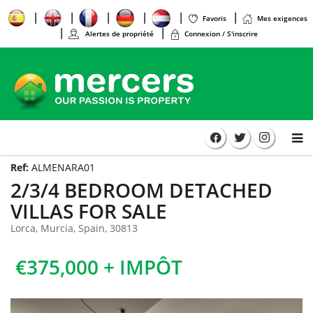
Favoris
Mes exigences
Alertes de propriété
Connexion / S'inscrire
Ref:
ALMENARA01
2/3/4 BEDROOM DETACHED
VILLAS FOR SALE
Lorca, Murcia, Spain, 30813
€375,000 + IMPÔT