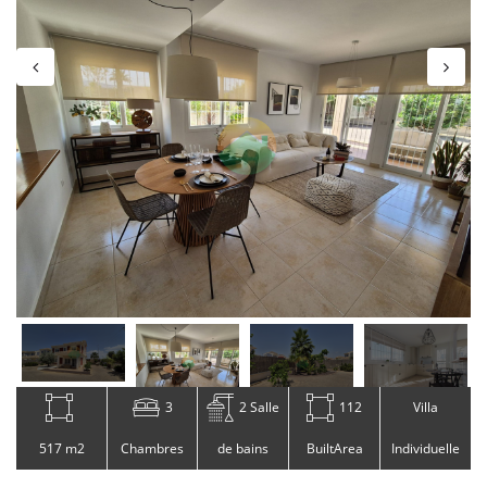
3
2 Salle
112
Villa
517 m2
Chambres
de bains
BuiltArea
Individuelle