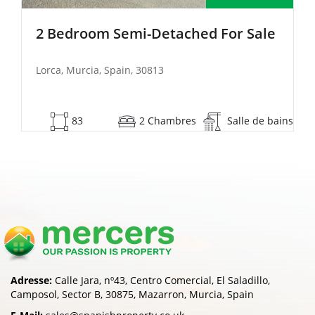
2 Bedroom Terraced For Sale
Lorca, Murcia, Spain, 30813
ns
0
2 Chambres
Salle de bains
Adresse:
Calle Jara, nº43, Centro Comercial, El Saladillo,
Camposol, Sector B, 30875, Mazarron, Murcia, Spain