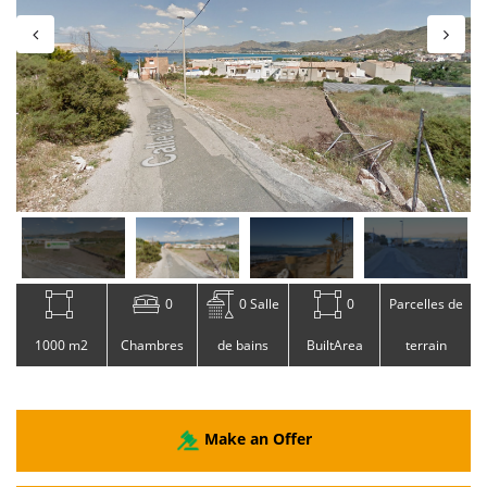
0
0 Salle
0
Parcelles de
1000 m2
Chambres
de bains
BuiltArea
terrain
Make an Offer