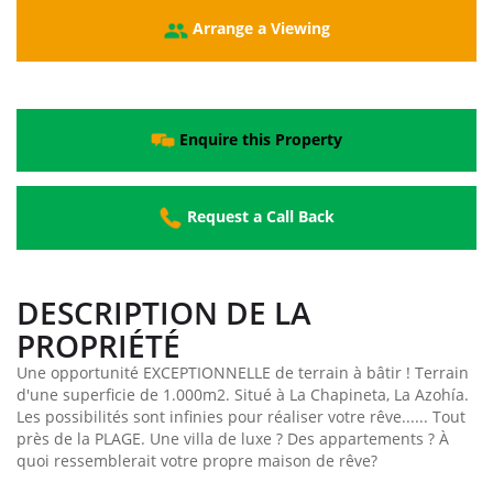
Arrange a Viewing
Enquire this Property
Request a Call Back
DESCRIPTION DE LA
PROPRIÉTÉ
Une opportunité EXCEPTIONNELLE de terrain à bâtir ! Terrain
d'une superficie de 1.000m2. Situé à La Chapineta, La Azohía.
Les possibilités sont infinies pour réaliser votre rêve...... Tout
près de la PLAGE. Une villa de luxe ? Des appartements ? À
quoi ressemblerait votre propre maison de rêve?