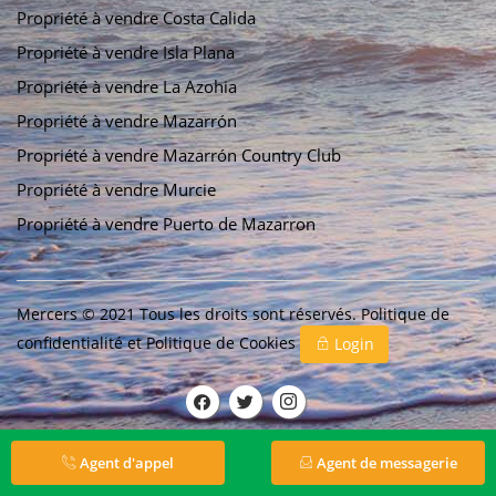
Propriété à vendre Costa Calida
Propriété à vendre Isla Plana
Propriété à vendre La Azohia
Propriété à vendre Mazarrón
Propriété à vendre Mazarrón Country Club
Propriété à vendre Murcie
Propriété à vendre Puerto de Mazarron
Mercers © 2021 Tous les droits sont réservés.
Politique de
confidentialité
et
Politique de Cookies
Login
Agent d'appel
Agent de messagerie