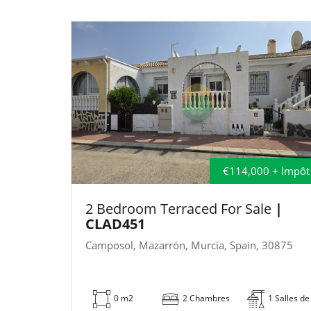
€114,000 + Impôt
2 Bedroom Terraced For Sale
|
CLAD451
Camposol, Mazarrón, Murcia, Spain, 30875
0 m2
2 Chambres
1 Salles de