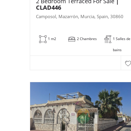
2 Bedroom Terraced For Sale
|
CLAD446
Camposol, Mazarrón, Murcia, Spain, 30860
1 m2
2 Chambres
1 Salles de
bains