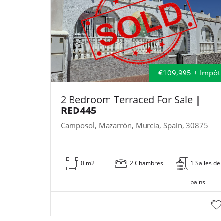
€109,995 + Impôt
2 Bedroom Terraced For Sale
|
RED445
Camposol, Mazarrón, Murcia, Spain, 30875
0 m2
2 Chambres
1 Salles de
bains