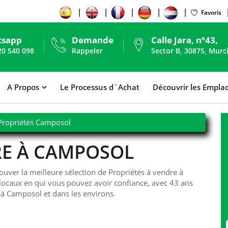
Favoris
tsapp
Demande
Calle Jara, nº43,
20 540 098
Rappeler
Sector B, 30875, Murc
A Propos
Le Processus d´Achat
Découvrir les Empl
Propriétés Camposol
RE À CAMPOSOL
ver la meilleure sélection de Propriétés à vendre à
caux en qui vous pouvez avoir confiance, avec 43 ans
s à Camposol et dans les environs.