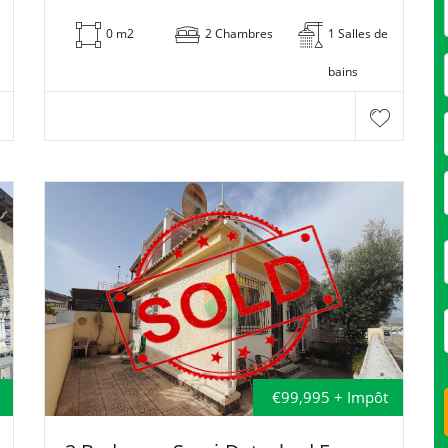
0 m2
2 Chambres
1 Salles de
bains
€99,995 + Impôt