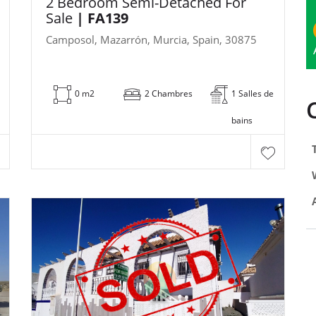
2 Bedroom Semi-Detached For
Sale
| FA139
Camposol, Mazarrón, Murcia, Spain, 30875
0 m2
2 Chambres
1 Salles de
bains