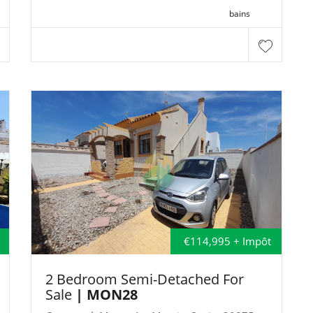
bains
€114,995 + Impôt
2 Bedroom Semi-Detached For
Sale
| MON28