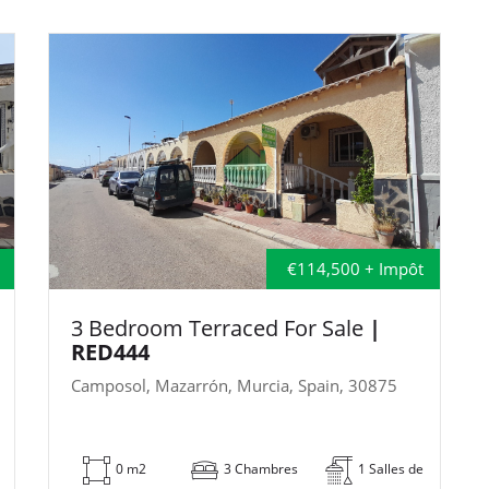
€114,500 + Impôt
3 Bedroom Terraced For Sale
|
RED444
Camposol, Mazarrón, Murcia, Spain, 30875
0 m2
3 Chambres
1 Salles de