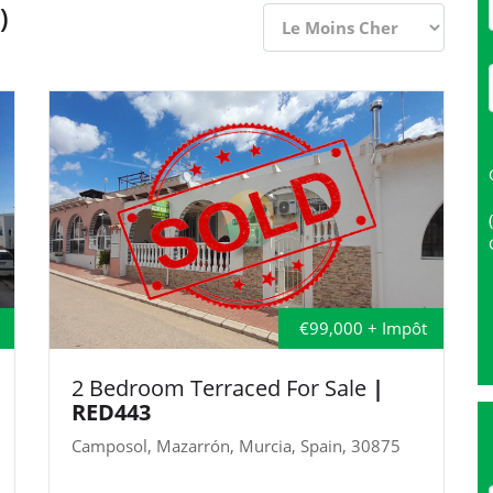
)
€99,000 + Impôt
2 Bedroom Terraced For Sale
|
RED443
Camposol, Mazarrón, Murcia, Spain, 30875