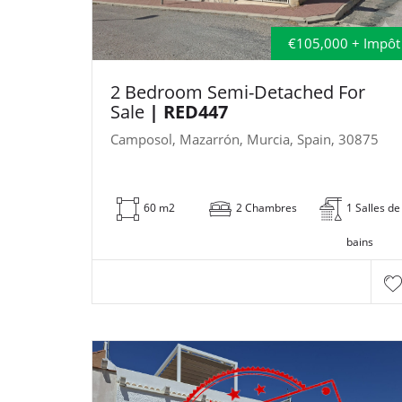
€105,000 + Impôt
2 Bedroom Semi-Detached For
Sale
| RED447
Camposol, Mazarrón, Murcia, Spain, 30875
60 m2
2 Chambres
1 Salles de
bains