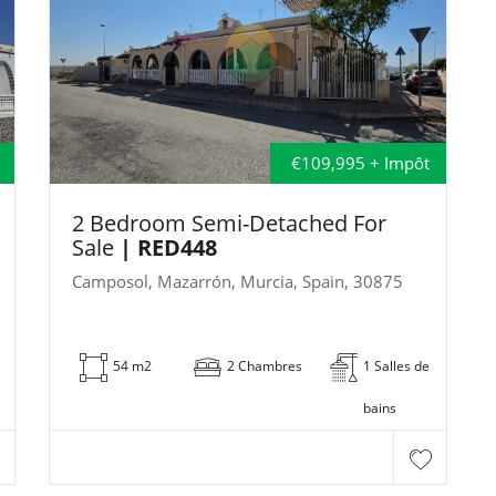
€109,995 + Impôt
2 Bedroom Semi-Detached For
Sale
| RED448
Camposol, Mazarrón, Murcia, Spain, 30875
54 m2
2 Chambres
1 Salles de
bains