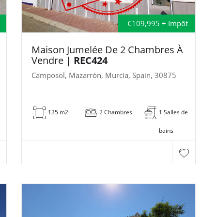
€109,995 + Impôt
Maison Jumelée De 2 Chambres À
Vendre
| REC424
Camposol, Mazarrón, Murcia, Spain, 30875
135 m2
2 Chambres
1 Salles de
bains