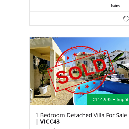
bains
€114,995 + Impôt
1 Bedroom Detached Villa For Sale
| VICC43