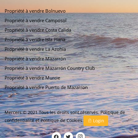
Propriété à vendre Bolnuevo
Propriété à vendre Camposol
Propriété à vendre Costa Calida
Propriété à vendre Isla Plana
Propriété à vendre La Azohia
Propriété à vendre Mazarrón
Propriété à vendre Mazarrón Country Club
Propriété à vendre Murcie
Propriété à vendre Puerto de Mazarron
Mercers © 2021 Tous les droits sont réservés.
Politique de
confidentialité
et
Politique de Cookies
Login